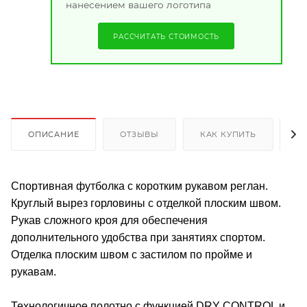
нанесением вашего логотипа
РАССЧИТАТЬ СТОИМОСТЬ
ОПИСАНИЕ
ОТЗЫВЫ
КАК КУПИТЬ
О
Спортивная футболка с коротким рукавом реглан.
Круглый вырез горловины с отделкой плоским швом.
Рукав сложного кроя для обеспечения
дополнительного удобства при занятиях спортом.
Отделка плоским швом с застилом по пройме и
рукавам.
Технологичное полотно с функцией DRY CONTROL и