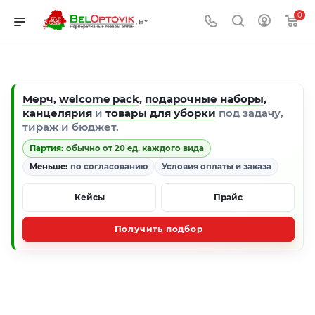
0
Мерч
,
welcome pack
,
подарочные наборы
,
канцелярия
и
товары для уборки
под задачу,
тираж и бюджет.
Партия:
обычно от 20 ед. каждого вида
Меньше:
по согласованию
Условия оплаты и заказа
Кейсы
Прайс
Получить подбор