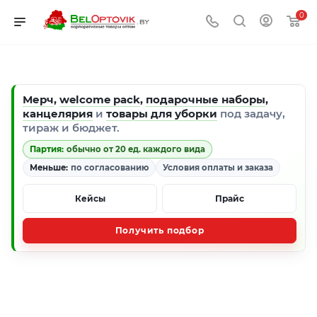
0
Мерч
,
welcome pack
,
подарочные наборы
,
канцелярия
и
товары для уборки
под задачу,
тираж и бюджет.
Партия:
обычно от 20 ед. каждого вида
Меньше:
по согласованию
Условия оплаты и заказа
Кейсы
Прайс
Получить подбор