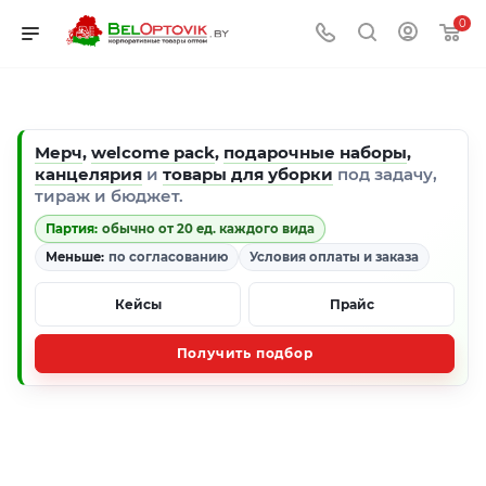
0
Мерч
,
welcome pack
,
подарочные наборы
,
канцелярия
и
товары для уборки
под задачу,
тираж и бюджет.
Партия:
обычно от 20 ед. каждого вида
Меньше:
по согласованию
Условия оплаты и заказа
Кейсы
Прайс
Получить подбор