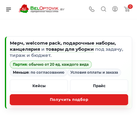
0
Мерч
,
welcome pack
,
подарочные наборы
,
канцелярия
и
товары для уборки
под задачу,
тираж и бюджет.
Партия:
обычно от 20 ед. каждого вида
Меньше:
по согласованию
Условия оплаты и заказа
Кейсы
Прайс
Получить подбор