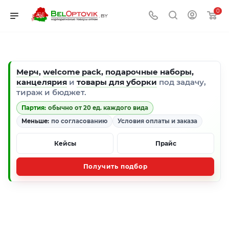
0
Мерч
,
welcome pack
,
подарочные наборы
,
канцелярия
и
товары для уборки
под задачу,
тираж и бюджет.
Партия:
обычно от 20 ед. каждого вида
Меньше:
по согласованию
Условия оплаты и заказа
Кейсы
Прайс
Получить подбор