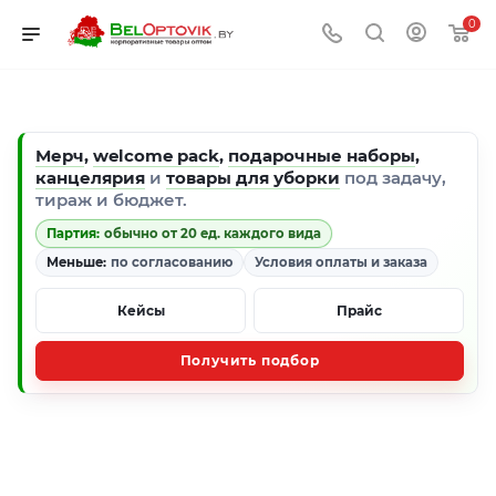
0
Мерч
,
welcome pack
,
подарочные наборы
,
канцелярия
и
товары для уборки
под задачу,
тираж и бюджет.
Партия:
обычно от 20 ед. каждого вида
Меньше:
по согласованию
Условия оплаты и заказа
Кейсы
Прайс
Получить подбор