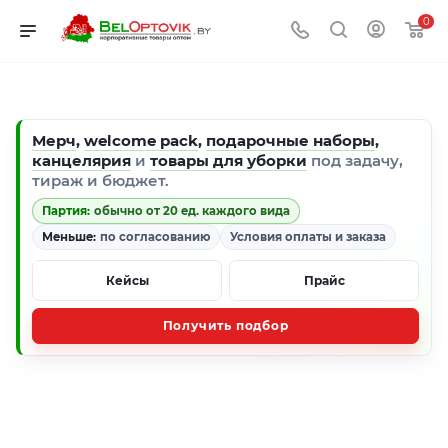
0
Мерч
,
welcome pack
,
подарочные наборы
,
канцелярия
и
товары для уборки
под задачу,
тираж и бюджет.
Партия:
обычно от 20 ед. каждого вида
Меньше:
по согласованию
Условия оплаты и заказа
Кейсы
Прайс
Получить подбор