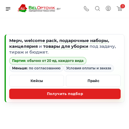
0
Мерч
,
welcome pack
,
подарочные наборы
,
канцелярия
и
товары для уборки
под задачу,
тираж и бюджет.
Партия:
обычно от 20 ед. каждого вида
Меньше:
по согласованию
Условия оплаты и заказа
Кейсы
Прайс
Получить подбор