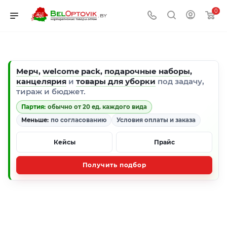
0
Мерч
,
welcome pack
,
подарочные наборы
,
канцелярия
и
товары для уборки
под задачу,
тираж и бюджет.
Партия:
обычно от 20 ед. каждого вида
Меньше:
по согласованию
Условия оплаты и заказа
Кейсы
Прайс
Получить подбор