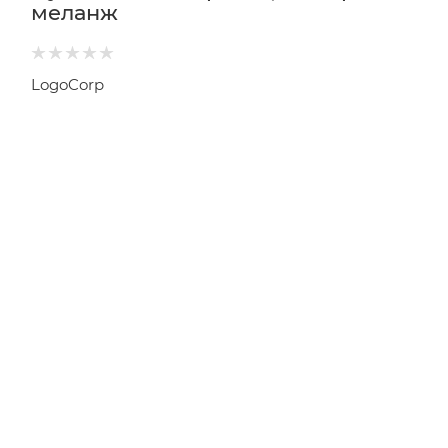
меланж
LogoCorp