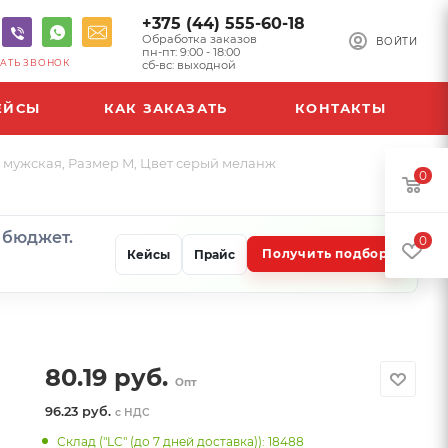
+375 (44) 555-60-18
Обработка заказов
ВОЙТИ
пн-пт: 9:00 - 18:00
АТЬ ЗВОНОК
сб-вс: выходной
ЕЙСЫ
КАК ЗАКАЗАТЬ
КОНТАКТЫ
 мужская, Размер M, Цвет серый меланж
0
и бюджет.
0
Получить подбор
Кейсы
Прайс
80.19
руб.
Опт
96.23 руб.
с НДС
Склад ("LC" (до 7 дней доставка)): 18488