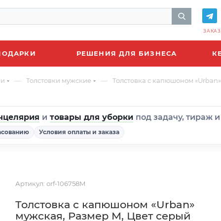
ЗАКАЗ
ПОДАРКИ
РЕШЕНИЯ ДЛЯ БИЗНЕСА
К
—
—
ки
Толстовки мужские
Толстовка с капюшоном «Urban»
нцелярия
и
товары для уборки
под задачу, тираж 
асованию
Условия оплаты и заказа
Артикул:
orf-106758M
Толстовка с капюшоном «Urban»
мужская, Размер M, Цвет серый