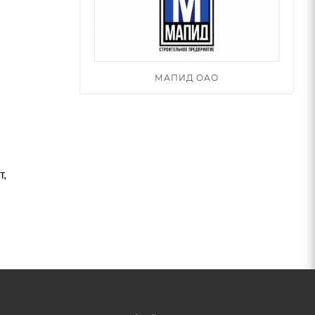
МАПИД ОАО
т,