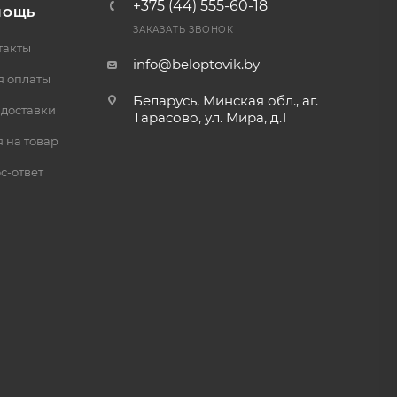
+375 (44) 555-60-18
МОЩЬ
ЗАКАЗАТЬ ЗВОНОК
такты
info@beloptovik.by
я оплаты
Беларусь, Минская обл., аг.
 доставки
Тарасово, ул. Мира, д.1
 на товар
с-ответ