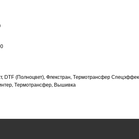
0
00
, DTF (Полноцвет), Флекстран, Термотрансфер Спецэффек
ринтер, Термотрансфер, Вышивка