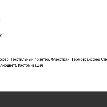
0
00
сфер, Текстильный принтер, Флекстран, Термотрансфер Сп
лноцвет), Кастомизация