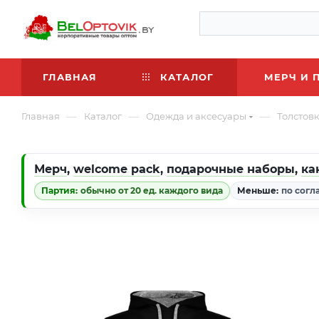
ГЛАВНАЯ
КАТАЛОГ
МЕРЧ И 
—
—
—
Главная
Каталог
Одежда и аксесуары
Толстов
Мерч
,
welcome pack
,
подарочные наборы
,
ка
Партия:
обычно от 20 ед. каждого вида
Меньше:
по согл