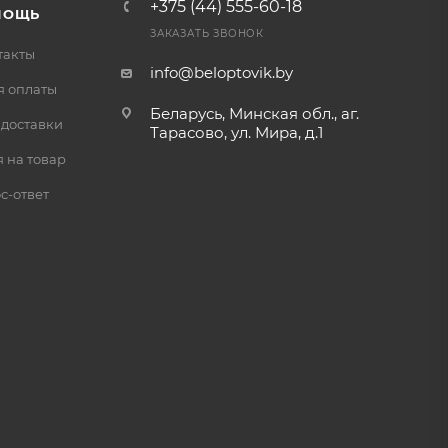
+375 (44) 555-60-18
МОЩЬ
ЗАКАЗАТЬ ЗВОНОК
такты
info@beloptovik.by
я оплаты
Беларусь, Минская обл., аг.
 доставки
Тарасово, ул. Мира, д.1
 на товар
с-ответ