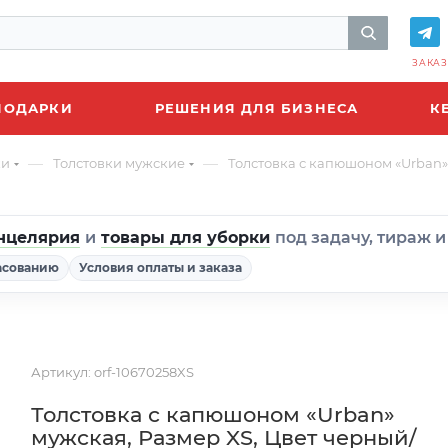
ЗАКАЗ
ПОДАРКИ
РЕШЕНИЯ ДЛЯ БИЗНЕСА
К
—
—
ки
Толстовки мужские
Толстовка с капюшоном «Urban»
нцелярия
и
товары для уборки
под задачу, тираж 
асованию
Условия оплаты и заказа
Артикул:
orf-10670258XS
Толстовка с капюшоном «Urban»
мужская, Размер XS, Цвет черный/