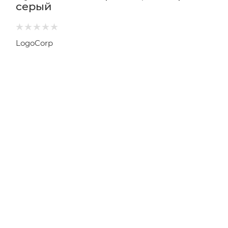
серый
LogoCorp