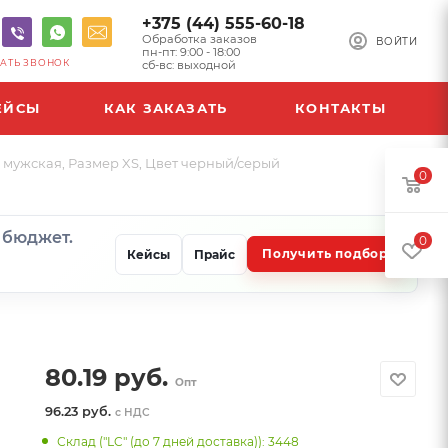
+375 (44) 555-60-18
Обработка заказов
ВОЙТИ
пн-пт: 9:00 - 18:00
АТЬ ЗВОНОК
сб-вс: выходной
ЕЙСЫ
КАК ЗАКАЗАТЬ
КОНТАКТЫ
 мужская, Размер XS, Цвет черный/серый
0
и бюджет.
0
Получить подбор
Кейсы
Прайс
80.19
руб.
Опт
96.23 руб.
с НДС
Склад ("LC" (до 7 дней доставка)): 3448