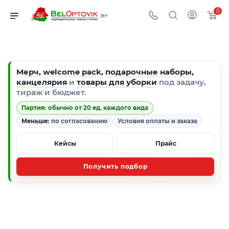
0
Мерч
,
welcome pack
,
подарочные наборы
,
канцелярия
и
товары для уборки
под задачу,
тираж и бюджет.
Партия:
обычно от 20 ед. каждого вида
Меньше:
по согласованию
Условия оплаты и заказа
Кейсы
Прайс
Получить подбор