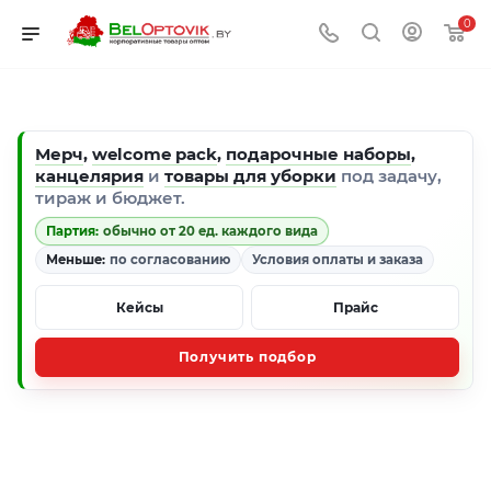
0
Мерч
,
welcome pack
,
подарочные наборы
,
канцелярия
и
товары для уборки
под задачу,
тираж и бюджет.
Партия:
обычно от 20 ед. каждого вида
Меньше:
по согласованию
Условия оплаты и заказа
Кейсы
Прайс
Получить подбор