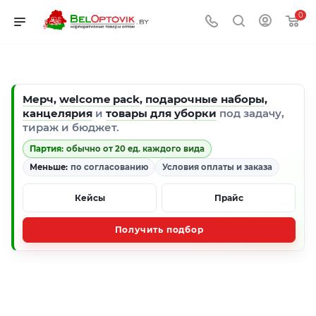
0
Мерч
,
welcome pack
,
подарочные наборы
,
канцелярия
и
товары для уборки
под задачу,
тираж и бюджет.
Партия:
обычно от 20 ед. каждого вида
Меньше:
по согласованию
Условия оплаты и заказа
Кейсы
Прайс
Получить подбор