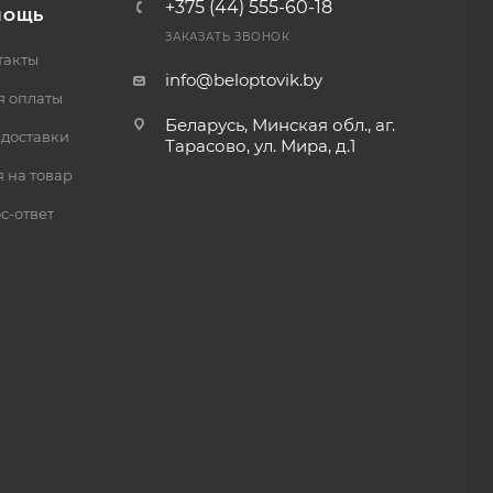
+375 (44) 555-60-18
МОЩЬ
ЗАКАЗАТЬ ЗВОНОК
такты
info@beloptovik.by
я оплаты
Беларусь, Минская обл., аг.
 доставки
Тарасово, ул. Мира, д.1
 на товар
с-ответ