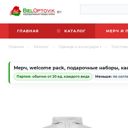
ГЛАВНАЯ
КАТАЛОГ
МЕРЧ И 
—
—
—
Главная
Каталог
Одежда и аксесуары
Толстов
Мерч
,
welcome pack
,
подарочные наборы
,
ка
Партия:
обычно от 20 ед. каждого вида
Меньше:
по согл