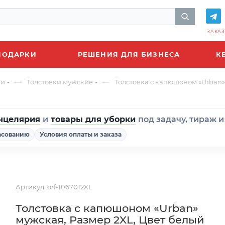
ЗАКАЗ
ПОДАРКИ
РЕШЕНИЯ ДЛЯ БИЗНЕСА
К
—
—
ки
Толстовки мужские
Толстовка с капюшоном «Urban»
нцелярия
и
товары для уборки
под задачу, тираж 
асованию
Условия оплаты и заказа
Артикул:
orf-1067012XL
Толстовка с капюшоном «Urban»
мужская, Размер 2XL, Цвет белый