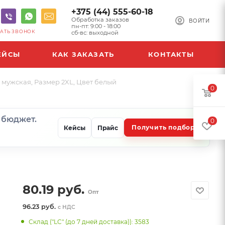
+375 (44) 555-60-18
Обработка заказов
ВОЙТИ
пн-пт: 9:00 - 18:00
АТЬ ЗВОНОК
сб-вс: выходной
ЕЙСЫ
КАК ЗАКАЗАТЬ
КОНТАКТЫ
 мужская, Размер 2XL, Цвет белый
0
и бюджет.
0
Получить подбор
Кейсы
Прайс
80.19
руб.
Опт
96.23 руб.
с НДС
Склад ("LC" (до 7 дней доставка)): 3583