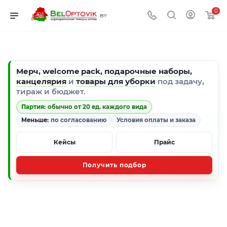
0
Мерч
,
welcome pack
,
подарочные наборы
,
канцелярия
и
товары для уборки
под задачу,
тираж и бюджет.
Партия:
обычно от 20 ед. каждого вида
Меньше:
по согласованию
Условия оплаты и заказа
Кейсы
Прайс
Получить подбор