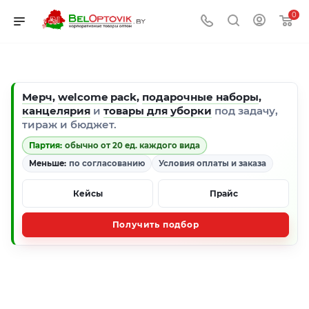
0
Мерч
,
welcome pack
,
подарочные наборы
,
канцелярия
и
товары для уборки
под задачу,
тираж и бюджет.
Партия:
обычно от 20 ед. каждого вида
Меньше:
по согласованию
Условия оплаты и заказа
Кейсы
Прайс
Получить подбор