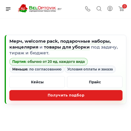
0
Мерч
,
welcome pack
,
подарочные наборы
,
канцелярия
и
товары для уборки
под задачу,
тираж и бюджет.
Партия:
обычно от 20 ед. каждого вида
Меньше:
по согласованию
Условия оплаты и заказа
Кейсы
Прайс
Получить подбор