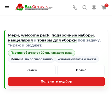
0
Мерч
,
welcome pack
,
подарочные наборы
,
канцелярия
и
товары для уборки
под задачу,
тираж и бюджет.
Партия:
обычно от 20 ед. каждого вида
Меньше:
по согласованию
Условия оплаты и заказа
Кейсы
Прайс
Получить подбор