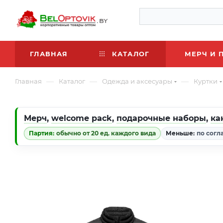
ГЛАВНАЯ
КАТАЛОГ
МЕРЧ И 
—
—
—
Главная
Каталог
Одежда и аксесуары
Куртки
Мерч
,
welcome pack
,
подарочные наборы
,
ка
Партия:
обычно от 20 ед. каждого вида
Меньше:
по согл