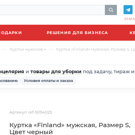
ЗАКАЗ
ПОДАРКИ
РЕШЕНИЯ ДЛЯ БИЗНЕСА
К
—
—
Куртки мужские
Куртка «Finland» мужская, Размер S, 
нцелярия
и
товары для уборки
под задачу, тираж 
асованию
Условия оплаты и заказа
Артикул:
orf-509402S
Куртка «Finland» мужская, Размер S,
Цвет черный