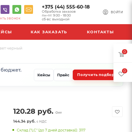
+375 (44) 555-60-18
Обработка заказов
ВОЙТИ
пн-пт: 9:00 - 18:00
АТЬ ЗВОНОК
сб-вс: выходной
ЕЙСЫ
КАК ЗАКАЗАТЬ
КОНТАКТЫ
Цвет черный
0
и бюджет.
0
Получить подбор
Кейсы
Прайс
120.28
руб.
Опт
144.34 руб.
с НДС
Склад ("LC" (до 7 дней доставка)): 3117