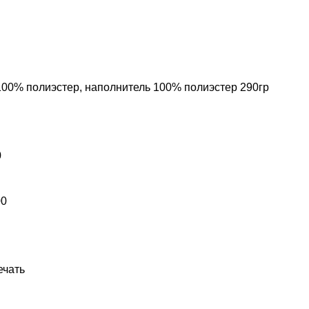
100% полиэстер, наполнитель 100% полиэстер 290гр
0
00
ечать