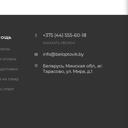
+375 (44) 555-60-18
МОЩЬ
ЗАКАЗАТЬ ЗВОНОК
такты
info@beloptovik.by
я оплаты
Беларусь, Минская обл., аг.
 доставки
Тарасово, ул. Мира, д.1
 на товар
с-ответ