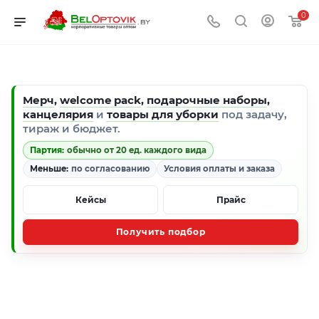
0
Мерч
,
welcome pack
,
подарочные наборы
,
канцелярия
и
товары для уборки
под задачу,
тираж и бюджет.
Партия:
обычно от 20 ед. каждого вида
Меньше:
по согласованию
Условия оплаты и заказа
Кейсы
Прайс
Получить подбор