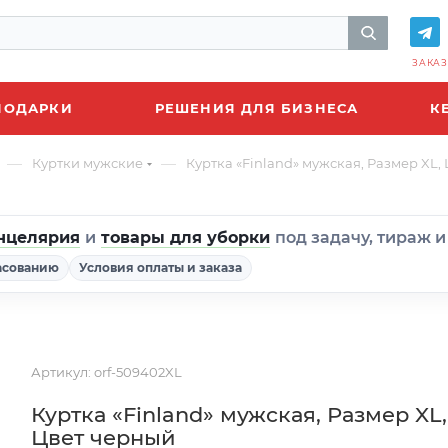
ЗАКАЗ
ПОДАРКИ
РЕШЕНИЯ ДЛЯ БИЗНЕСА
К
—
—
Куртки мужские
Куртка «Finland» мужская, Размер XL,
нцелярия
и
товары для уборки
под задачу, тираж 
асованию
Условия оплаты и заказа
Артикул:
orf-509402XL
Куртка «Finland» мужская, Размер XL,
Цвет черный