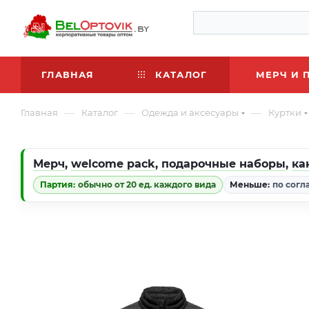
ГЛАВНАЯ
КАТАЛОГ
МЕРЧ И 
—
—
—
Главная
Каталог
Одежда и аксесуары
Куртки
Мерч
,
welcome pack
,
подарочные наборы
,
ка
Партия:
обычно от 20 ед. каждого вида
Меньше:
по согл