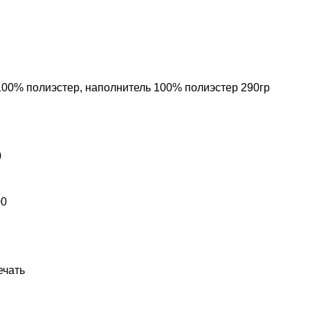
100% полиэстер, наполнитель 100% полиэстер 290гр
0
00
ечать