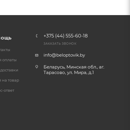
+375 (44) 555-60-18
МОЩЬ
ЗАКАЗАТЬ ЗВОНОК
такты
info@beloptovik.by
я оплаты
Беларусь, Минская обл., аг.
 доставки
Тарасово, ул. Мира, д.1
 на товар
с-ответ