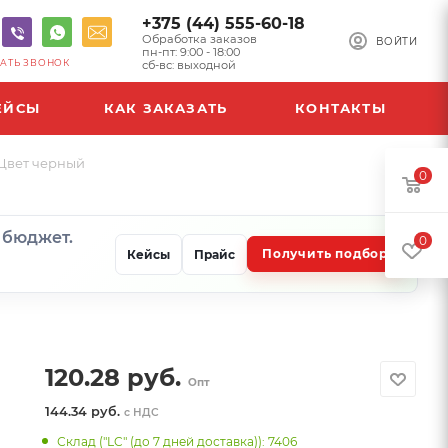
+375 (44) 555-60-18
Обработка заказов
ВОЙТИ
пн-пт: 9:00 - 18:00
АТЬ ЗВОНОК
сб-вс: выходной
ЕЙСЫ
КАК ЗАКАЗАТЬ
КОНТАКТЫ
 Цвет черный
0
и бюджет.
0
Получить подбор
Кейсы
Прайс
120.28
руб.
Опт
144.34 руб.
с НДС
Склад ("LC" (до 7 дней доставка)): 7406