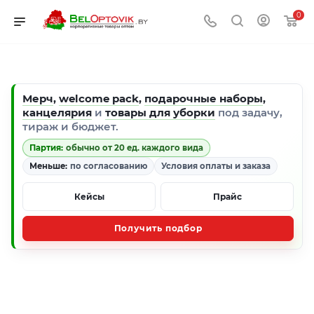
0
Мерч
,
welcome pack
,
подарочные наборы
,
канцелярия
и
товары для уборки
под задачу,
тираж и бюджет.
Партия:
обычно от 20 ед. каждого вида
Меньше:
по согласованию
Условия оплаты и заказа
Кейсы
Прайс
Получить подбор