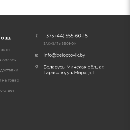
+375 (44) 555-60-18
МОЩЬ
ЗАКАЗАТЬ ЗВОНОК
такты
info@beloptovik.by
я оплаты
Беларусь, Минская обл., аг.
 доставки
Тарасово, ул. Мира, д.1
 на товар
с-ответ