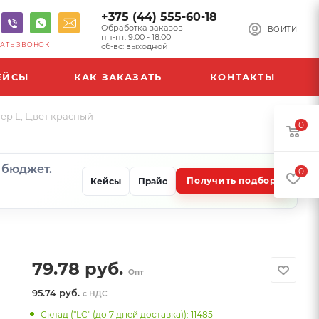
+375 (44) 555-60-18
Обработка заказов
ВОЙТИ
пн-пт: 9:00 - 18:00
АТЬ ЗВОНОК
сб-вс: выходной
ЕЙСЫ
КАК ЗАКАЗАТЬ
КОНТАКТЫ
мер L, Цвет красный
0
и бюджет.
0
Получить подбор
Кейсы
Прайс
79.78
руб.
Опт
95.74 руб.
с НДС
Склад ("LC" (до 7 дней доставка)): 11485