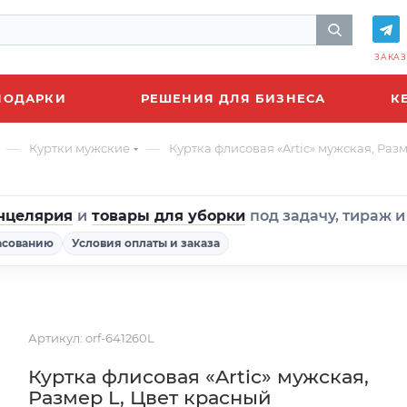
ЗАКАЗ
ПОДАРКИ
РЕШЕНИЯ ДЛЯ БИЗНЕСА
К
—
—
Куртки мужские
Куртка флисовая «Artic» мужская, Раз
нцелярия
и
товары для уборки
под задачу, тираж 
асованию
Условия оплаты и заказа
Артикул:
orf-641260L
Куртка флисовая «Artic» мужская,
Размер L, Цвет красный