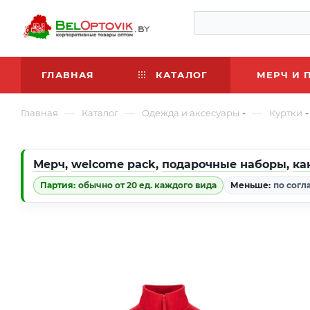
ГЛАВНАЯ
КАТАЛОГ
МЕРЧ И 
—
—
—
Главная
Каталог
Одежда и аксесуары
Куртки
Мерч
,
welcome pack
,
подарочные наборы
,
ка
Партия:
обычно от 20 ед. каждого вида
Меньше:
по согл