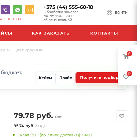
+375 (44) 555-60-18
Обработка заказов
ВОЙТИ
пн-пт: 9:00 - 18:00
АТЬ ЗВОНОК
сб-вс: выходной
ЕЙСЫ
КАК ЗАКАЗАТЬ
КОНТАКТЫ
мер XL, Цвет красный
0
и бюджет.
0
Получить подбор
Кейсы
Прайс
79.78
руб.
Опт
95.74 руб.
с НДС
Склад ("LC" (до 7 дней доставка)): 11480