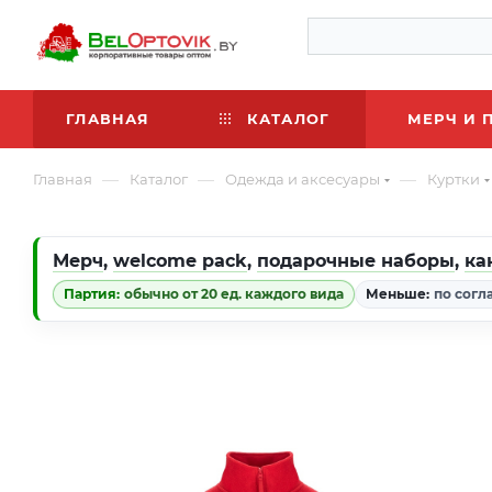
ГЛАВНАЯ
КАТАЛОГ
МЕРЧ И 
—
—
—
Главная
Каталог
Одежда и аксесуары
Куртки
Мерч
,
welcome pack
,
подарочные наборы
,
ка
Партия:
обычно от 20 ед. каждого вида
Меньше:
по согл