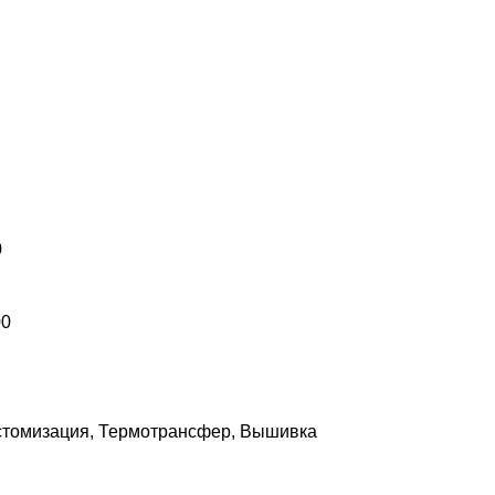
0
00
астомизация, Термотрансфер, Вышивка