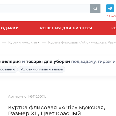
ЗАКАЗ
ПОДАРКИ
РЕШЕНИЯ ДЛЯ БИЗНЕСА
К
—
—
Куртки мужские
Куртка флисовая «Artic» мужская, Раз
нцелярия
и
товары для уборки
под задачу, тираж 
асованию
Условия оплаты и заказа
Артикул:
orf-641260XL
Куртка флисовая «Artic» мужская,
Размер XL, Цвет красный