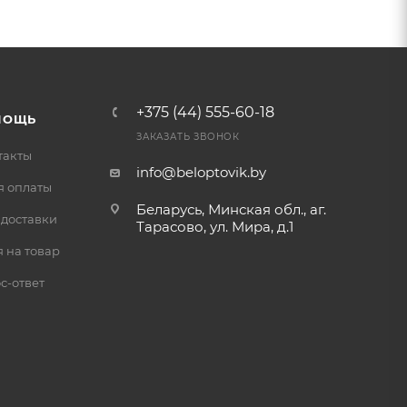
+375 (44) 555-60-18
МОЩЬ
ЗАКАЗАТЬ ЗВОНОК
такты
info@beloptovik.by
я оплаты
Беларусь, Минская обл., аг.
 доставки
Тарасово, ул. Мира, д.1
 на товар
с-ответ