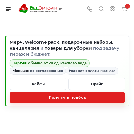
0
Мерч
,
welcome pack
,
подарочные наборы
,
канцелярия
и
товары для уборки
под задачу,
тираж и бюджет.
Партия:
обычно от 20 ед. каждого вида
Меньше:
по согласованию
Условия оплаты и заказа
Кейсы
Прайс
Получить подбор