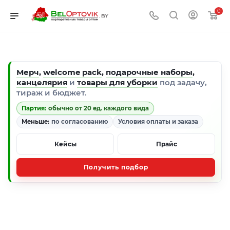
0
Мерч
,
welcome pack
,
подарочные наборы
,
канцелярия
и
товары для уборки
под задачу,
тираж и бюджет.
Партия:
обычно от 20 ед. каждого вида
Меньше:
по согласованию
Условия оплаты и заказа
Кейсы
Прайс
Получить подбор