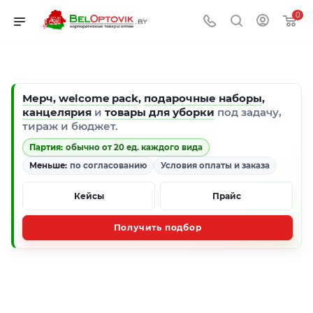
0
Мерч
,
welcome pack
,
подарочные наборы
,
канцелярия
и
товары для уборки
под задачу,
тираж и бюджет.
Партия:
обычно от 20 ед. каждого вида
Меньше:
по согласованию
Условия оплаты и заказа
Кейсы
Прайс
Получить подбор