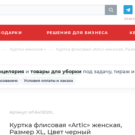
ЗАКАЗ
ПОДАРКИ
РЕШЕНИЯ ДЛЯ БИЗНЕСА
К
—
—
Куртки женские
Куртка флисовая «Artic» женская, Раз
нцелярия
и
товары для уборки
под задачу, тираж 
асованию
Условия оплаты и заказа
Артикул:
orf-641302XL
Куртка флисовая «Artic» женская,
Размер XL, Цвет черный