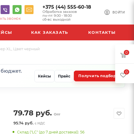
+375 (44) 555-60-18
Обработка заказов
ВОЙТИ
пн-пт: 9:00 - 18:00
АТЬ ЗВОНОК
сб-вс: выходной
ЕЙСЫ
КАК ЗАКАЗАТЬ
КОНТАКТЫ
мер XL, Цвет черный
0
и бюджет.
0
Получить подбор
Кейсы
Прайс
79.78
руб.
Опт
95.74 руб.
с НДС
Склад ("LC" (до 7 дней доставка)): 56