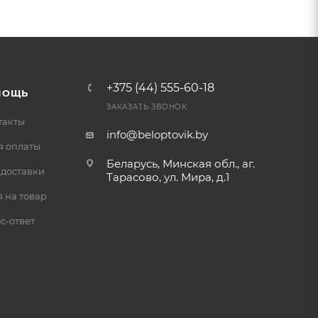
+375 (44) 555-60-18
МОЩЬ
ЗАКАЗАТЬ ЗВОНОК
такты
info@beloptovik.by
я оплаты
Беларусь, Минская обл., аг.
 доставки
Тарасово, ул. Мира, д.1
 на товар
с-ответ