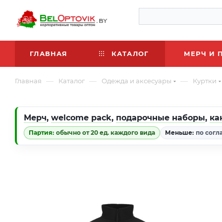
ГЛАВНАЯ
КАТАЛОГ
МЕРЧ И 
—
—
—
Главная
Каталог
Одежда и аксесуары
Куртки
Мерч
,
welcome pack
,
подарочные наборы
,
ка
Партия:
обычно от 20 ед. каждого вида
Меньше:
по согл