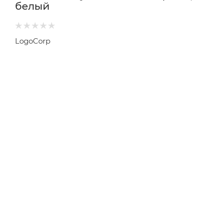
белый
LogoCorp