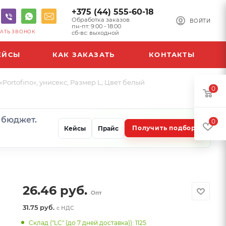
+375 (44) 555-60-18
Обработка заказов
ВОЙТИ
пн-пт: 9:00 - 18:00
АТЬ ЗВОНОК
сб-вс: выходной
ЕЙСЫ
КАК ЗАКАЗАТЬ
КОНТАКТЫ
Portofino», унисекс, Размер L, Цвет белый
0
и бюджет.
0
Получить подбор
Кейсы
Прайс
26.46
руб.
Опт
31.75 руб.
с НДС
Склад ("LC" (до 7 дней доставка)): 1125