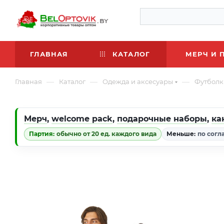
ГЛАВНАЯ
КАТАЛОГ
МЕРЧ И 
—
—
—
Главная
Каталог
Одежда и аксесуары
Футболк
Мерч
,
welcome pack
,
подарочные наборы
,
ка
Партия:
обычно от 20 ед. каждого вида
Меньше:
по согл