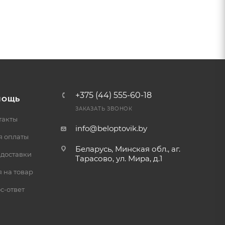
+375 (44) 555-60-18
МОЩЬ
ЗАКАЗАТЬ ЗВОНОК
такты
info@beloptovik.by
я оплаты
Беларусь, Минская обл., аг.
 доставки
Тарасово, ул. Мира, д.1
 на товар
с-ответ