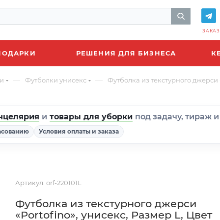
ЗАКАЗ
ПОДАРКИ
РЕШЕНИЯ ДЛЯ БИЗНЕСА
К
—
—
и
Футболки унисекс
Футболка из текстурного джерси «
нцелярия
и
товары для уборки
под задачу, тираж 
асованию
Условия оплаты и заказа
Артикул:
orf-220101L
Футболка из текстурного джерси
«Portofino», унисекс, Размер L, Цвет