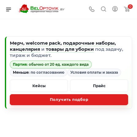
0
Мерч
,
welcome pack
,
подарочные наборы
,
канцелярия
и
товары для уборки
под задачу,
тираж и бюджет.
Партия:
обычно от 20 ед. каждого вида
Меньше:
по согласованию
Условия оплаты и заказа
Кейсы
Прайс
Получить подбор