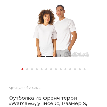
Артикул:
orf-220301S
Футболка из френч терри
«Warsaw», унисекс, Размер S,