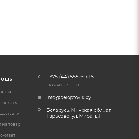
+375 (44) 555-60-18
МОЩЬ
ЗАКАЗАТЬ ЗВОНОК
такты
info@beloptovik.by
я оплаты
Беларусь, Минская обл., аг.
 доставки
Тарасово, ул. Мира, д.1
 на товар
с-ответ