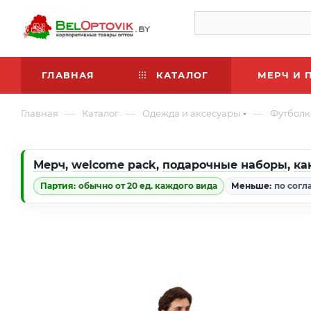
ГЛАВНАЯ
КАТАЛОГ
МЕРЧ И 
—
—
—
Главная
Каталог
Одежда и аксесуары
Футболк
Мерч
,
welcome pack
,
подарочные наборы
,
ка
Партия:
обычно от 20 ед. каждого вида
Меньше:
по согл