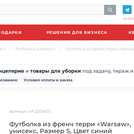
ЗАКАЗ
ПОДАРКИ
РЕШЕНИЯ ДЛЯ БИЗНЕСА
К
—
—
и
Футболки унисекс
Футболка из френч терри «Warsaw
нцелярия
и
товары для уборки
под задачу, тираж 
асованию
Условия оплаты и заказа
Артикул:
orf-220347S
Футболка из френч терри «Warsaw»,
унисекс, Размер S, Цвет синий