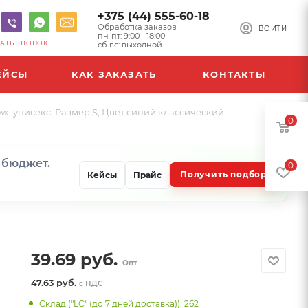
+375 (44) 555-60-18
Обработка заказов
ВОЙТИ
пн-пт: 9:00 - 18:00
АТЬ ЗВОНОК
сб-вс: выходной
ЕЙСЫ
КАК ЗАКАЗАТЬ
КОНТАКТЫ
», унисекс, Размер S, Цвет синий классический
0
и бюджет.
0
Получить подбор
Кейсы
Прайс
39.69
руб.
Опт
47.63 руб.
с НДС
Склад ("LC" (до 7 дней доставка)): 262