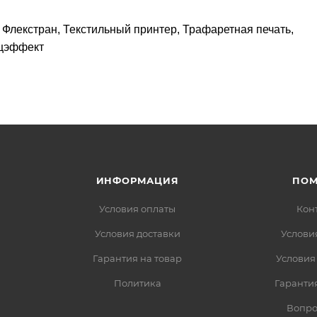
 Флекстран, Текстильный принтер, Трафаретная печать,
ецэффект
ИНФОРМАЦИЯ
ПО
Условия оплаты
Кон
Условия доставки
Услови
Гарантия на товар
Условия
Политика
Гарантия
Вопро