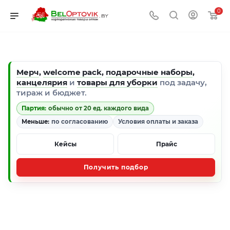
0
Мерч
,
welcome pack
,
подарочные наборы
,
канцелярия
и
товары для уборки
под задачу,
тираж и бюджет.
Партия:
обычно от 20 ед. каждого вида
Меньше:
по согласованию
Условия оплаты и заказа
Кейсы
Прайс
Получить подбор