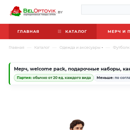
ГЛАВНАЯ
КАТАЛОГ
МЕРЧ И 
—
—
—
Главная
Каталог
Одежда и аксесуары
Футболк
Мерч
,
welcome pack
,
подарочные наборы
,
ка
Партия:
обычно от 20 ед. каждого вида
Меньше:
по согл