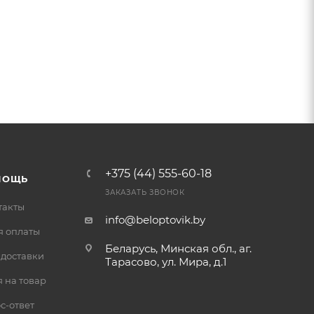
+375 (44) 555-60-18
МОЩЬ
ЗАКАЗАТЬ ЗВОНОК
такты
info@beloptovik.by
я оплаты
Беларусь, Минская обл., аг.
 доставки
Тарасово, ул. Мира, д.1
 на товар
с-ответ