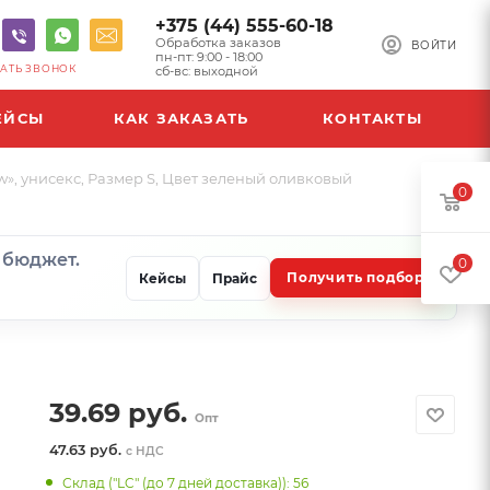
+375 (44) 555-60-18
Обработка заказов
ВОЙТИ
пн-пт: 9:00 - 18:00
АТЬ ЗВОНОК
сб-вс: выходной
ЕЙСЫ
КАК ЗАКАЗАТЬ
КОНТАКТЫ
», унисекс, Размер S, Цвет зеленый оливковый
0
и бюджет.
0
Получить подбор
Кейсы
Прайс
39.69
руб.
Опт
47.63 руб.
с НДС
Склад ("LC" (до 7 дней доставка)): 56