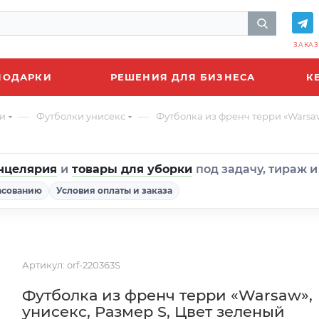
ЗАКАЗ
ПОДАРКИ
РЕШЕНИЯ ДЛЯ БИЗНЕСА
К
—
—
и
Футболки унисекс
Футболка из френч терри «Warsaw
нцелярия
и
товары для уборки
под задачу, тираж 
асованию
Условия оплаты и заказа
Артикул:
orf-220363S
Футболка из френч терри «Warsaw»,
унисекс, Размер S, Цвет зеленый