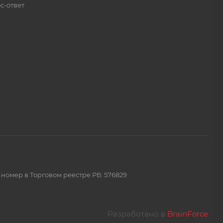
с-ответ
 номер в Торговом реестре РБ: 576829
Разработано в
BrainForce