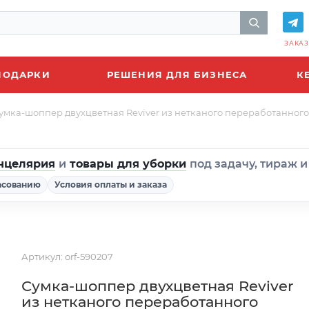
ЗАКАЗ
ПОДАРКИ
РЕШЕНИЯ ДЛЯ БИЗНЕСА
К
умка-шоппер двухцветная Reviver из нетканого переработанного
нцелярия
и
товары для уборки
под задачу, тираж 
асованию
Условия оплаты и заказа
Артикул:
orf-590207
Сумка-шоппер двухцветная Reviver
из нетканого переработанного