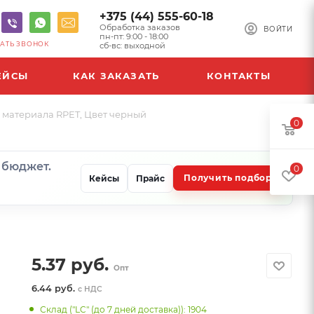
+375 (44) 555-60-18
Обработка заказов
ВОЙТИ
пн-пт: 9:00 - 18:00
АТЬ ЗВОНОК
сб-вс: выходной
ЕЙСЫ
КАК ЗАКАЗАТЬ
КОНТАКТЫ
 материала RPET, Цвет черный
0
и бюджет.
0
Получить подбор
Кейсы
Прайс
5.37
руб.
Опт
6.44 руб.
с НДС
Склад ("LC" (до 7 дней доставка)): 1904