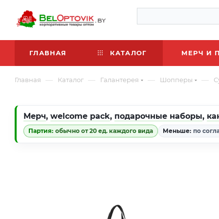
ГЛАВНАЯ
КАТАЛОГ
МЕРЧ И 
—
—
—
—
Главная
Каталог
Галантерея
Шопперы
С
Мерч
,
welcome pack
,
подарочные наборы
,
ка
Партия:
обычно от 20 ед. каждого вида
Меньше:
по согл