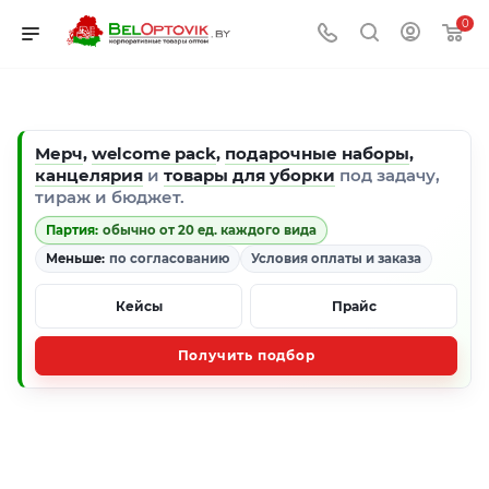
0
Мерч
,
welcome pack
,
подарочные наборы
,
канцелярия
и
товары для уборки
под задачу,
тираж и бюджет.
Партия:
обычно от 20 ед. каждого вида
Меньше:
по согласованию
Условия оплаты и заказа
Кейсы
Прайс
Получить подбор