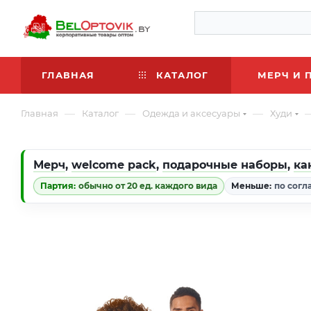
ГЛАВНАЯ
КАТАЛОГ
МЕРЧ И 
—
—
—
Главная
Каталог
Одежда и аксесуары
Худи
Мерч
,
welcome pack
,
подарочные наборы
,
ка
Партия:
обычно от 20 ед. каждого вида
Меньше:
по согл