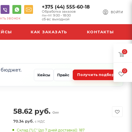
+375 (44) 555-60-18
Обработка заказов
ВОЙТИ
пн-пт: 9:00 - 18:00
АТЬ ЗВОНОК
сб-вс: выходной
ЕЙСЫ
КАК ЗАКАЗАТЬ
КОНТАКТЫ
0
и бюджет.
0
Получить подбор
Кейсы
Прайс
58.62
руб.
Опт
70.34 руб.
с НДС
Склад ("LC" (до 7 дней доставка)): 187