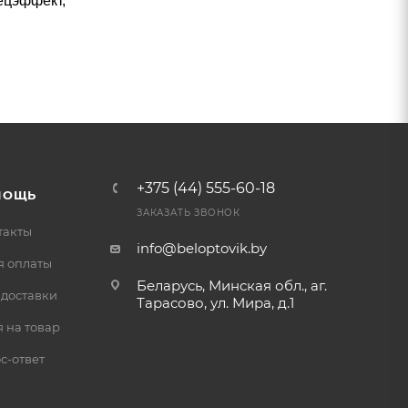
ецэффект,
+375 (44) 555-60-18
МОЩЬ
ЗАКАЗАТЬ ЗВОНОК
такты
info@beloptovik.by
я оплаты
Беларусь, Минская обл., аг.
 доставки
Тарасово, ул. Мира, д.1
 на товар
с-ответ