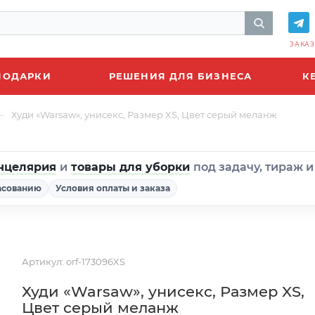
ЗАКАЗ
ПОДАРКИ
РЕШЕНИЯ ДЛЯ БИЗНЕСА
К
—
Худи «Warsaw», унисекс, Размер XS, Цвет серый меланж
нцелярия
и
товары для уборки
под задачу, тираж 
асованию
Условия оплаты и заказа
Артикул:
orf-173096XS
Худи «Warsaw», унисекс, Размер XS,
Цвет серый меланж