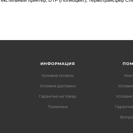
Текстильный принтер, DTF (Полноцвет), Термотрансфер Сп
ИНФОРМАЦИЯ
ПО
Условия оплаты
Кон
Условия доставки
Услови
Гарантия на товар
Условия
Политика
Гарантия
Вопро