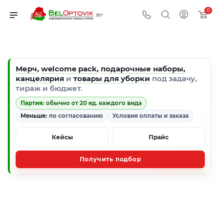
0
Мерч
,
welcome pack
,
подарочные наборы
,
канцелярия
и
товары для уборки
под задачу,
тираж и бюджет.
Партия:
обычно от 20 ед. каждого вида
Меньше:
по согласованию
Условия оплаты и заказа
Кейсы
Прайс
Получить подбор