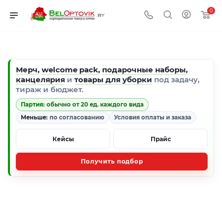
0
Мерч
,
welcome pack
,
подарочные наборы
,
канцелярия
и
товары для уборки
под задачу,
тираж и бюджет.
Партия:
обычно от 20 ед. каждого вида
Меньше:
по согласованию
Условия оплаты и заказа
Кейсы
Прайс
Получить подбор