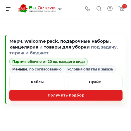
0
Мерч
,
welcome pack
,
подарочные наборы
,
канцелярия
и
товары для уборки
под задачу,
тираж и бюджет.
Партия:
обычно от 20 ед. каждого вида
Меньше:
по согласованию
Условия оплаты и заказа
Кейсы
Прайс
Получить подбор