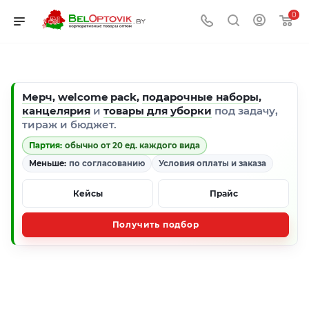
0
Мерч
,
welcome pack
,
подарочные наборы
,
канцелярия
и
товары для уборки
под задачу,
тираж и бюджет.
Партия:
обычно от 20 ед. каждого вида
Меньше:
по согласованию
Условия оплаты и заказа
Кейсы
Прайс
Получить подбор