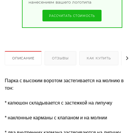
нанесением вашего логотипа
РАССЧИТАТЬ СТОИМОСТЬ
ОПИСАНИЕ
ОТЗЫВЫ
КАК КУПИТЬ
О
Парка с высоким воротом застегивается на молнию в
тон:
* капюшон складывается с застежкой на липучку
* наклонные карманы с клапаном и на молнии
* два внутренних кармана застегиваются на липучку