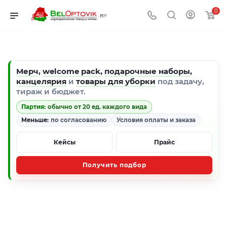
0
Мерч
,
welcome pack
,
подарочные наборы
,
канцелярия
и
товары для уборки
под задачу,
тираж и бюджет.
Партия:
обычно от 20 ед. каждого вида
Меньше:
по согласованию
Условия оплаты и заказа
Кейсы
Прайс
Получить подбор