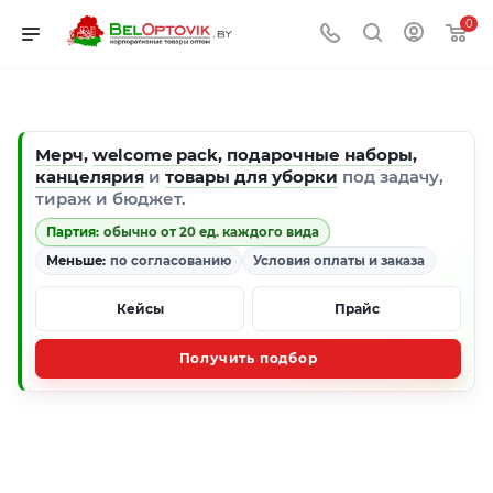
0
Мерч
,
welcome pack
,
подарочные наборы
,
канцелярия
и
товары для уборки
под задачу,
тираж и бюджет.
Партия:
обычно от 20 ед. каждого вида
Меньше:
по согласованию
Условия оплаты и заказа
Кейсы
Прайс
Получить подбор