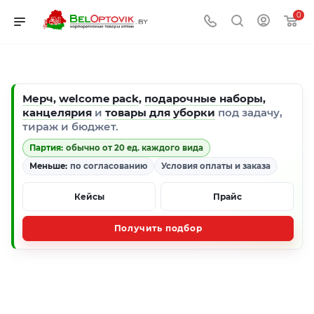
0
Мерч
,
welcome pack
,
подарочные наборы
,
канцелярия
и
товары для уборки
под задачу,
тираж и бюджет.
Партия:
обычно от 20 ед. каждого вида
Меньше:
по согласованию
Условия оплаты и заказа
Кейсы
Прайс
Получить подбор