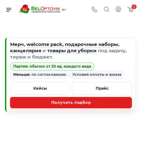
0
Мерч
,
welcome pack
,
подарочные наборы
,
канцелярия
и
товары для уборки
под задачу,
тираж и бюджет.
Партия:
обычно от 20 ед. каждого вида
Меньше:
по согласованию
Условия оплаты и заказа
Кейсы
Прайс
Получить подбор