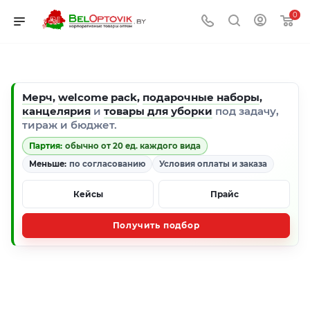
0
Мерч
,
welcome pack
,
подарочные наборы
,
канцелярия
и
товары для уборки
под задачу,
тираж и бюджет.
Партия:
обычно от 20 ед. каждого вида
Меньше:
по согласованию
Условия оплаты и заказа
Кейсы
Прайс
Получить подбор