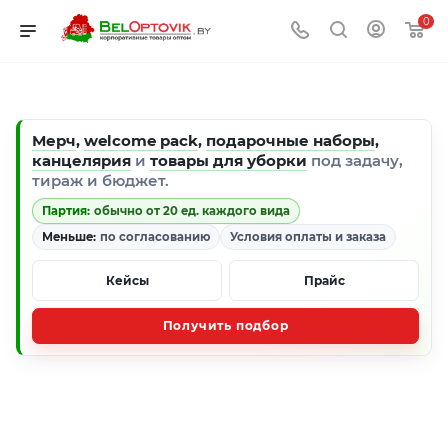
0
Мерч
,
welcome pack
,
подарочные наборы
,
канцелярия
и
товары для уборки
под задачу,
тираж и бюджет.
Партия:
обычно от 20 ед. каждого вида
Меньше:
по согласованию
Условия оплаты и заказа
Кейсы
Прайс
Получить подбор