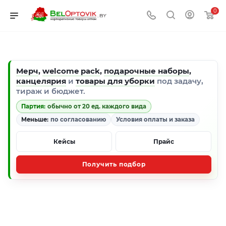
0
Мерч
,
welcome pack
,
подарочные наборы
,
канцелярия
и
товары для уборки
под задачу,
тираж и бюджет.
Партия:
обычно от 20 ед. каждого вида
Меньше:
по согласованию
Условия оплаты и заказа
Кейсы
Прайс
Получить подбор