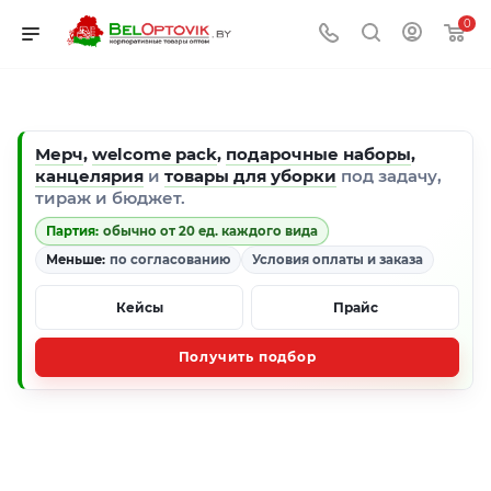
0
Мерч
,
welcome pack
,
подарочные наборы
,
канцелярия
и
товары для уборки
под задачу,
тираж и бюджет.
Партия:
обычно от 20 ед. каждого вида
Меньше:
по согласованию
Условия оплаты и заказа
Кейсы
Прайс
Получить подбор