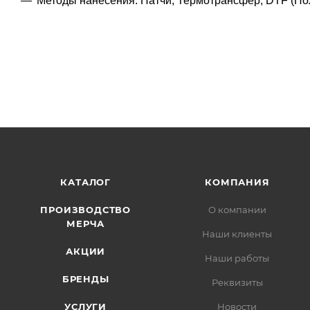
Методы нанесения: Патчи, Термотрансфер, DTF (По
КАТАЛОГ
КОМПАНИЯ
ПРОИЗВОДСТВО
О компании
МЕРЧА
Наши клиенты
АКЦИИ
Наши работы
БРЕНДЫ
Реквизиты
УСЛУГИ
Новости