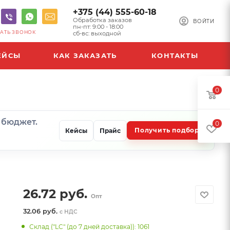
+375 (44) 555-60-18
Обработка заказов
ВОЙТИ
пн-пт: 9:00 - 18:00
АТЬ ЗВОНОК
сб-вс: выходной
ЕЙСЫ
КАК ЗАКАЗАТЬ
КОНТАКТЫ
0
и бюджет.
0
Получить подбор
Кейсы
Прайс
26.72
руб.
Опт
32.06 руб.
с НДС
Склад ("LC" (до 7 дней доставка)): 1061