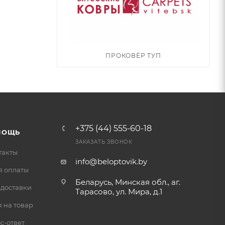
ПРОКОВЁР ТУП
+375 (44) 555-60-18
МОЩЬ
ЗАКАЗАТЬ ЗВОНОК
такты
info@beloptovik.by
я оплаты
Беларусь, Минская обл., аг.
 доставки
Тарасово, ул. Мира, д.1
 на товар
с-ответ