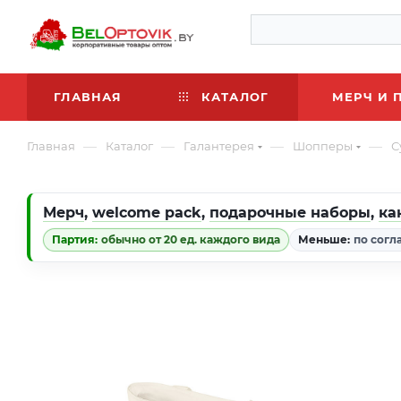
ГЛАВНАЯ
КАТАЛОГ
МЕРЧ И 
—
—
—
—
Главная
Каталог
Галантерея
Шопперы
С
Мерч
,
welcome pack
,
подарочные наборы
,
ка
Партия:
обычно от 20 ед. каждого вида
Меньше:
по согл