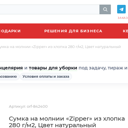
ЗАКАЗ
ПОДАРКИ
РЕШЕНИЯ ДЛЯ БИЗНЕСА
К
умка на молнии «Zipper» из хлопка 280 г/м2, Цвет натуральный
нцелярия
и
товары для уборки
под задачу, тираж 
асованию
Условия оплаты и заказа
Артикул:
orf-842400
Сумка на молнии «Zipper» из хлопка
280 г/м2, Цвет натуральный